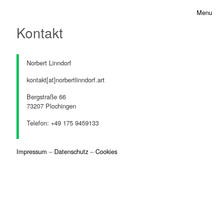
Skip to content
Menu
Toggle 
Kontakt
Norbert Linndorf
kontakt[at]norbertlinndorf.art
Bergstraße 66
73207 Plochingen
Telefon: +49 175 9459133
Impressum
–
Datenschutz
–
Cookies